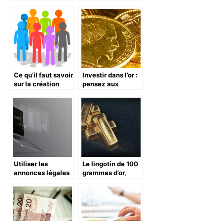
une série de
finance
conseils à garder
à l’esprit.
Ce qu’il faut savoir
Investir dans l’or :
sur la création
pensez aux
d’association
Napoléon 20
francs
Utiliser les
Le lingotin de 100
annonces légales
grammes d’or,
pour vendre : les
petit mais costaud
essentiels