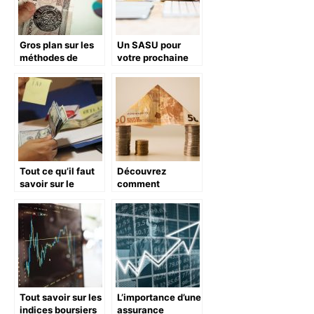
Gros plan sur les
Un SASU pour
méthodes de
votre prochaine
gestion du
activité: une
patrimoine
bonne ou une
mauvaise idée?
Tout ce qu’il faut
Découvrez
savoir sur le
comment
contrôle fiscal
fonctionne
réellement le
service
hypothécaire
privé
Tout savoir sur les
L’importance d’une
indices boursiers
assurance