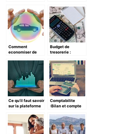
decennale
professionnelle
Comment
Budget de
economiser de
tresorerie :
l’argent sur
l’essentiel a savoir
l’assurance
pour bien en
automobile ?
construire
Ce qu’il faut savoir
Comptabilite
sur la plateforme
:Bilan et compte
Infonet
de resultats.