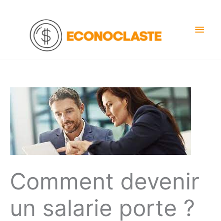
Aller
au
Men
contenu
princ
Comment devenir
un salarie porte ?