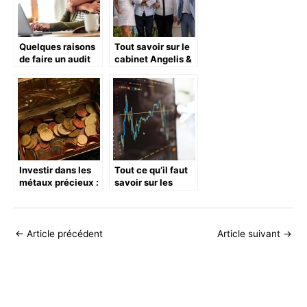
Quelques raisons
Tout savoir sur le
de faire un audit
cabinet Angelis &
de ses droits a la
associés
retraite
Investir dans les
Tout ce qu’il faut
métaux précieux :
savoir sur les
bonne ou
crypto-monnaies
mauvaise idée ?
?
←
Article précédent
Article suivant
→