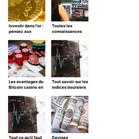
Investir dans l’or :
Toutes les
pensez aux
connaissances
Napoléon 20
nécessaires pour
francs
investir en bourse
Les avantages du
Tout savoir sur les
Bitcoin casino en
indices boursiers
ligne
Tout ce qu’il faut
Devises