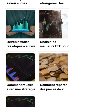
savoir sur les
étrangères : les
crypto-monnaies
astuces pour
?
obtenir le meilleur
taux de change
lors de l’achat de
Dirhams
marocains
Devenir trader :
Choisir les
les étapes à suivre
meilleurs ETF pour
et les ressources à
la croissance : au-
consulter
delà des actions
individuelles
Comment réussir
Comment repérer
avec une stratégie
des pièces de 2
bourse à long
euros rares et
terme : conseils et
précieuses pour
étapes clés
les
collectionneurs