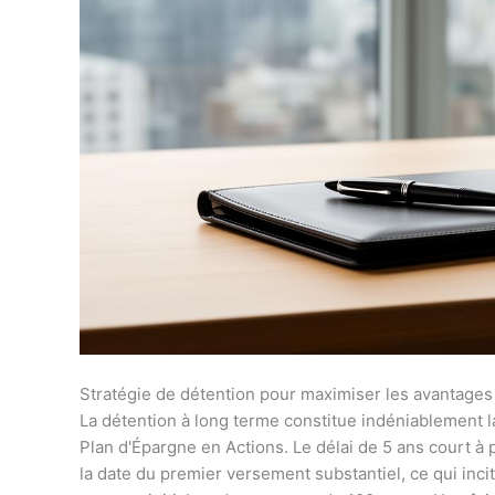
Stratégie de détention pour maximiser les avantages
La détention à long terme constitue indéniablement la 
Plan d'Épargne en Actions. Le délai de 5 ans court à p
la date du premier versement substantiel, ce qui inci