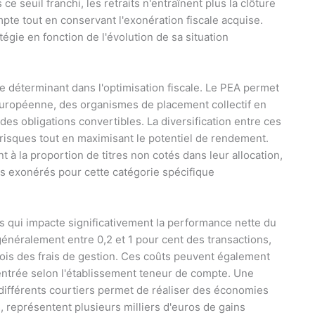
e seuil franchi, les retraits n'entraînent plus la clôture
pte tout en conservant l'exonération fiscale acquise.
atégie en fonction de l'évolution de sa situation
e déterminant dans l'optimisation fiscale. Le PEA permet
 européenne, des organismes de placement collectif en
es obligations convertibles. La diversification entre ces
s risques tout en maximisant le potentiel de rendement.
t à la proportion de titres non cotés dans leur allocation,
us exonérés pour cette catégorie spécifique
s qui impacte significativement la performance nette du
généralement entre 0,2 et 1 pour cent des transactions,
rfois des frais de gestion. Ces coûts peuvent également
'entrée selon l'établissement teneur de compte. Une
s différents courtiers permet de réaliser des économies
, représentent plusieurs milliers d'euros de gains