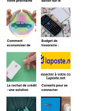
votre prochaine
savoir sur le
activité: une
contrôle fiscal
bonne ou une
mauvaise idée?
Comment
Budget de
economiser de
tresorerie :
l’argent sur
l’essentiel a savoir
l’assurance
pour bien en
automobile ?
construire
Le rachat de crédit
Conseils pour se
: une solution
connecter
efficace contre le
facilement sur
surendettement
Laposte.net