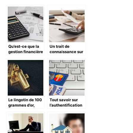
Qu’est-ce que la
Un trait de
gestion financière
connaissance sur
d’une entreprise?
la gestion de
finance d’une
entreprise
Le lingotin de 100
Tout savoir sur
grammes d’or,
l’authentification
petit mais costaud
de 3D Secure