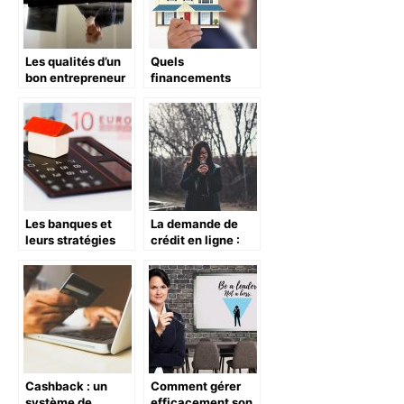
Les qualités d’un
Quels
bon entrepreneur
financements
pour investir dans
l’immobilier?
Les banques et
La demande de
leurs stratégies
crédit en ligne :
marketing
Quels avantages ?
Cashback : un
Comment gérer
système de
efficacement son