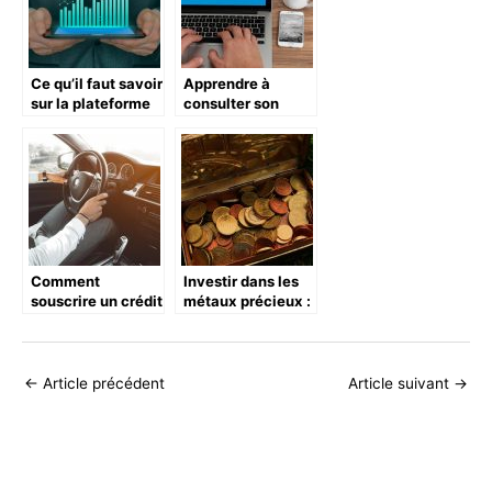
Ce qu’il faut savoir
Apprendre à
sur la plateforme
consulter son
Infonet
compte LCL
Comment
Investir dans les
souscrire un crédit
métaux précieux :
auto en ligne ?
bonne ou
mauvaise idée ?
←
Article précédent
Article suivant
→