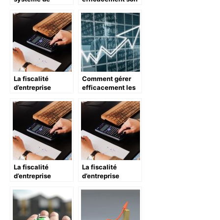
paiement très
entreprise
avantageux pour
les
consommateurs
La fiscalité
Comment gérer
d’entreprise
efficacement les
passée au crible
finances de son
entreprise ?
La fiscalité
La fiscalité
d’entreprise
d’entreprise
passée au crible
passée au crible