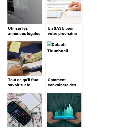
Utiliser les
Un SASU pour
annonces légales
votre prochaine
pour vendre : les
activité: une
essentiels
bonne ou une
mauvaise idée?
Tout ce qu’il faut
Comment
savoir sur le
convaincre des
contrôle fiscal
bailleurs de
financer un
projet ?