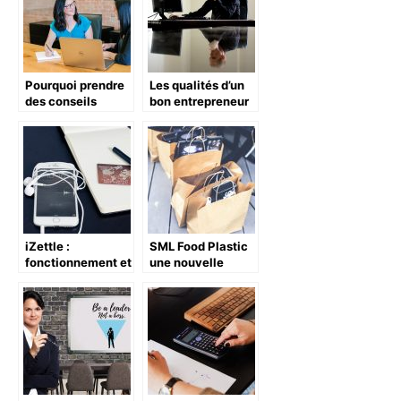
Pourquoi prendre
Les qualités d’un
des conseils
bon entrepreneur
professionnels
pour créer son
entreprise ?
iZettle :
SML Food Plastic
fonctionnement et
une nouvelle
utilisation
technique pour
assurer la
publicité de votre
marque