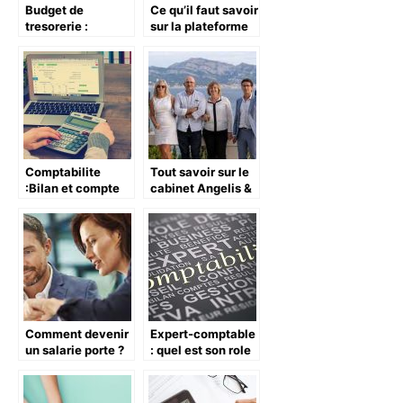
Budget de
Ce qu’il faut savoir
tresorerie :
sur la plateforme
l’essentiel a savoir
Infonet
pour bien en
construire
Comptabilite
Tout savoir sur le
:Bilan et compte
cabinet Angelis &
de resultats.
associés
Comment devenir
Expert-comptable
un salarie porte ?
: quel est son role
et pour quelle
raison y recourir ?