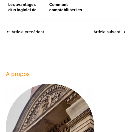
Les avantages
Comment
d’un logiciel de
comptabiliser les
facturation gratuit
fournitures
et accessible pour
consommables :
votre entreprise
les erreurs a eviter
en comptabilite
←
Article précédent
Article suivant
→
A propos