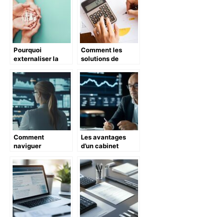
Pourquoi
Comment les
externaliser la
solutions de
gestion des
comptabilité
régimes de
automatisée
prévoyance santé
transforment la
?
gestion financière
des entreprises
Comment
Les avantages
naviguer
d’un cabinet
efficacement
comptable à
dans le registre du
Denain pour les
commerce et des
entrepreneurs et
sociétés (RCS)
dirigeants