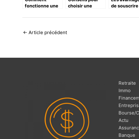
fonctionne une
choisir une
de souscrire
assurance-vie ?
meilleure
assurance
assurance
habitation
habitation
←
Article précédent
Retraite
Immo
Finance
Entrepri
Bourse/C
Actu
Assuran
Banque