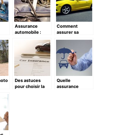
Assurance
Comment
automobile :
assurer sa
 role
comment
voiture lorsqu’on
souscrire sur
a un jeune
une plateforme
permis ?
en ligne ?
moto
Des astuces
Quelle
pour choisir la
assurance
es
meilleure
automobile pour
ils
assurance auto
une voiture
re
electrique ?
es