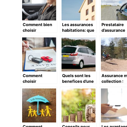
Comment bien
Les assurances
Prestataire
choisir
habitations: que
d’assurance
l’assurance de sa
devez-vous
automobile :
voiture ?
savoir?
et mission
Comment
Quels sont les
Assurance 
choisir
benefices d’une
collection :
l’assurance auto
souscription a
Decouvrez l
la plus adequate
une assurance
petits conse
?
auto ?
pour condui
une 125 CC
Comment
Conseils pour
Les avantag