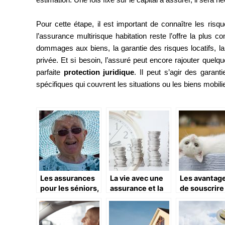
Pour cette étape, il est important de connaître les risq
l’assurance multirisque habitation reste l’offre la plus 
dommages aux biens, la garantie des risques locatifs, la g
privée. Et si besoin, l’assuré peut encore rajouter quelq
parfaite
protection juridique
. Il peut s’agir des garant
spécifiques qui couvrent les situations ou les biens mobil
Les assurances
La vie avec une
Les avantag
pour les séniors,
assurance et la
de souscrire
sont-elles utiles
planification de
une assuran
?
retraite
pour chat