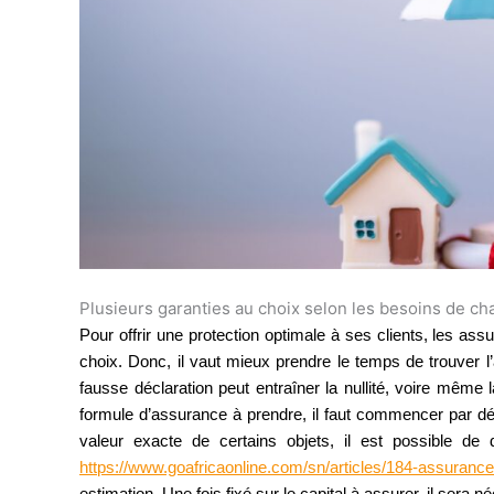
Plusieurs garanties au choix selon les besoins de c
Pour offrir une protection optimale à ses clients, les as
choix. Donc, il vaut mieux prendre le temps de trouver 
fausse déclaration peut entraîner la nullité, voire même l
formule d’assurance à prendre, il faut commencer par décl
valeur exacte de certains objets, il est possible de 
https://www.goafricaonline.com/sn/articles/184-assurance-
estimation. Une fois fixé sur le capital à assurer, il sera n