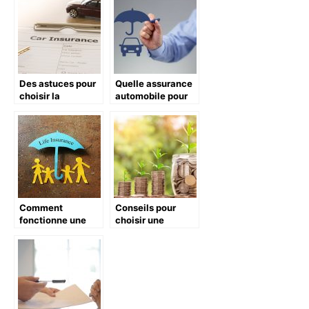
pour conduire une
125 CC
Des astuces pour
Quelle assurance
choisir la
automobile pour
meilleure
une voiture
assurance auto
electrique ?
Comment
Conseils pour
fonctionne une
choisir une
assurance-vie ?
meilleure
assurance
habitation