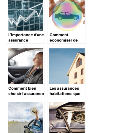
L’importance d’une
Comment
assurance
economiser de
decennale
l’argent sur
professionnelle
l’assurance
automobile ?
Comment bien
Les assurances
choisir l’assurance
habitations: que
de sa voiture ?
devez-vous
savoir?