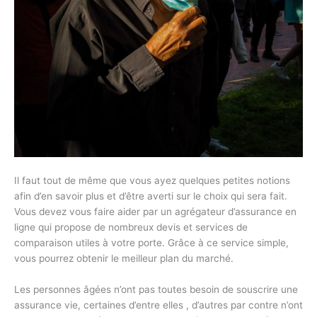
Il faut tout de même que vous ayez quelques petites notions
afin d’en savoir plus et d’être averti sur le choix qui sera fait.
Vous devez vous faire aider par un agrégateur d’assurance en
ligne qui propose de nombreux devis et services de
comparaison utiles à votre porte. Grâce à ce service simple,
vous pourrez obtenir le meilleur plan du marché.
Les personnes âgées n’ont pas toutes besoin de souscrire une
assurance vie, certaines d’entre elles , d’autres par contre n’ont