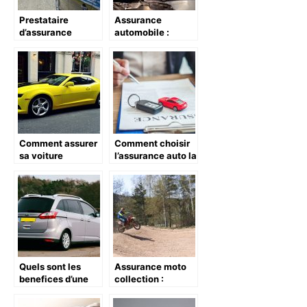
Prestataire
Assurance
d’assurance
automobile :
automobile : role
comment
et mission
souscrire sur une
plateforme en
ligne ?
Comment assurer
Comment choisir
sa voiture
l’assurance auto la
lorsqu’on a un
plus adequate ?
jeune permis ?
Quels sont les
Assurance moto
benefices d’une
collection :
souscription a une
Decouvrez les
assurance auto ?
petits conseils